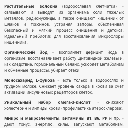
Растительные волокна
(водорослевая клетчатка) –
связывают и выводят из организма соли тяжелых
металлов, радионуклиды, а также очищают кишечник от
шлаков и токсинов, устраняя запоры, обеспечивая
безопасный и мягкий процесс очищения и детокса.
Идеальный пребиотик для восстановления микрофлоры
кишечника.
Органический йод
– восполняет дефицит йода в
организме, восстанавливает работу щитовидной железы и,
как следствие, гормональный баланс, ускоряет метаболизм
и обменные процессы, убирает отеки.
Моносахарид L-фукоза
– есть только в водорослях и
грудном молоке. Снижает уровень сахара в крови за счет
активации инсулиновых рецепторов клеток.
Уникальный набор омега-3-кислот
- снижают
холестерин и липиды крови (профилактика атеросклероза).
Микро и макроэлементы, витамины В1, В6, РР
и пр. –
дают тонус, энергию, силы, запускают метаболизм,