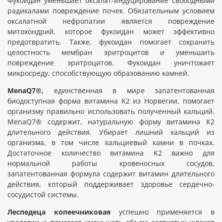
Фукоидан уменьшает оксалат-индуцирование свободными
радикалами повреждение почек. Обязательным условием
оксалатной нефропатии является повреждение
митохондрий, которое фукоидан может эффективно
предотвратить. Также, фукоидан помогает сохранить
целостность мембран эритроцитов и уменьшить
повреждение эритроцитов. Фукоидан уничтожает
микросреду, способствующую образованию камней.
MenaQ7®,
единственная в мире запатентованная
биодоступная форма витамина K2 из Норвегии, помогает
организму правильно использовать полученный кальций.
MenaQ7® содержит, натуральную форму витамина K2
длительного действия. Убирает лишний кальций из
организма, в том числе кальциевый камни в почках.
Достаточное количество витамина K2 важно для
нормальной работы кровеносных сосудов,
запатентованная формула содержит витамин длительного
действия, который поддерживает здоровье сердечно-
сосудистой системы.
Леспедеца копеечниковая
успешно применяется в