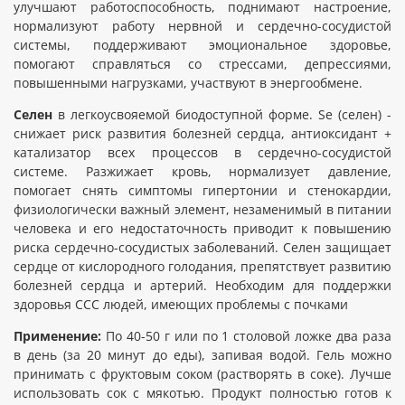
улучшают работоспособность, поднимают настроение,
нормализуют работу нервной и сердечно-сосудистой
системы, поддерживают эмоциональное здоровье,
помогают справляться со стрессами, депрессиями,
повышенными нагрузками, участвуют в энергообмене.
Селен
в легкоусвояемой биодоступной форме. Se (селен) -
снижает риск развития болезней сердца, антиоксидант +
катализатор всех процессов в сердечно-сосудистой
системе. Разжижает кровь, нормализует давление,
помогает снять симптомы гипертонии и стенокардии,
физиологически важный элемент, незаменимый в питании
человека и его недостаточность приводит к повышению
риска сердечно-сосудистых заболеваний. Селен защищает
сердце от кислородного голодания, препятствует развитию
болезней сердца и артерий. Необходим для поддержки
здоровья ССС людей, имеющих проблемы с почками
Применение:
По 40-50 г или по 1 столовой ложке два раза
в день (за 20 минут до еды), запивая водой. Гель можно
принимать с фруктовым соком (растворять в соке). Лучше
использовать сок с мякотью. Продукт полностью готов к