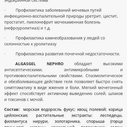
эндокринной системы
·
Профилактика заболеваний мочевых путей
инфекционно-воспалительной природы уретрит, цистит,
простатит, пиелонефрит мочекаменная болезнь
(нефроуролитиаз) и т.д.
·
Профилактика камнеобразования у людей со
склонностью к уролитиазу
·
Профилактика развития почечной недостаточности.
ALGASGEL NEPHRO
обладает высокими
антисептическими, антимикробными и
противовоспалительными свойствами. Спазмолитическое
и обезболивающее действие геля позволяет быстро снять
симптоматику в виде жжения и боли. Мягкий мочегонный
эффект способствует активному выведению солей, шлаков
и токсинов с мочой.
Состав:
морская водоросль фукус; хвощ полевой; корица
цейлонская; растительные экстракты: леспедецы,
филлантуса нирури, золотарника, спорыша (горца