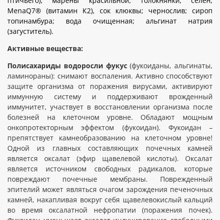
птичьего), марены красильной, толокнянки; селен;
MenaQ7® (витамин К2), сок клюквы; чернослив; сироп
топинамбура; вода очищенная; альгинат натрия
(загуститель).
Активные вещества:
Полисахариды водоросли фукус
(фукоиданы, альгинаты,
ламинораны): снимают воспаления. Активно способствуют
защите организма от поражения вирусами, активируют
иммунную систему и поддерживают врожденный
иммунитет, участвует в восстановлении организма после
болезней на клеточном уровне. Обладают мощным
онкопротекторным эффектом (фукоидан). Фукоидан –
препятствует камнеобразованию на клеточном уровне!
Одной из главных составляющих почечных камней
является оксалат (эфир щавелевой кислоты). Оксалат
является источником свободных радикалов, которые
повреждают почечные мембраны. Поврежденный
эпителий может являться очагом зарождения печеночных
камней, накапливая вокруг себя щавелевокислый кальций
во время оксалатной нефропатии (поражения почек).