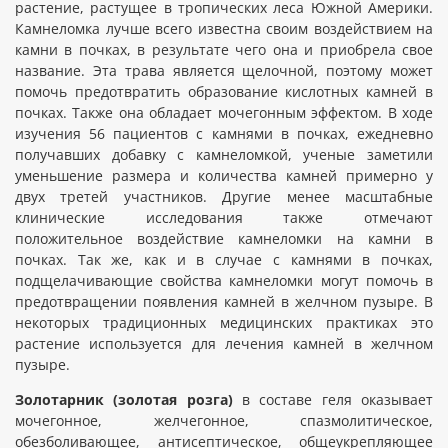
растение, растущее в тропических леса Южной Америки.
Камнеломка лучше всего известна своим воздействием на
камни в почках, в результате чего она и приобрела свое
название. Эта трава является щелочной, поэтому может
помочь предотвратить образование кислотных камней в
почках. Также она обладает мочегонным эффектом. В ходе
изучения 56 пациентов с камнями в почках, ежедневно
получавших добавку с камнеломкой, ученые заметили
уменьшение размера и количества камней примерно у
двух третей участников. Другие менее масштабные
клинические исследования также отмечают
положительное воздействие камнеломки на камни в
почках. Так же, как и в случае с камнями в почках,
подщелачивающие свойства камнеломки могут помочь в
предотвращении появления камней в желчном пузыре. В
некоторых традиционных медицинских практиках это
растение используется для лечения камней в желчном
пузыре.
Золотарник (золотая розга)
в составе геля оказывает
мочегонное, желчегонное, спазмолитическое,
обезболивающее, антисептическое, общеукрепляющее