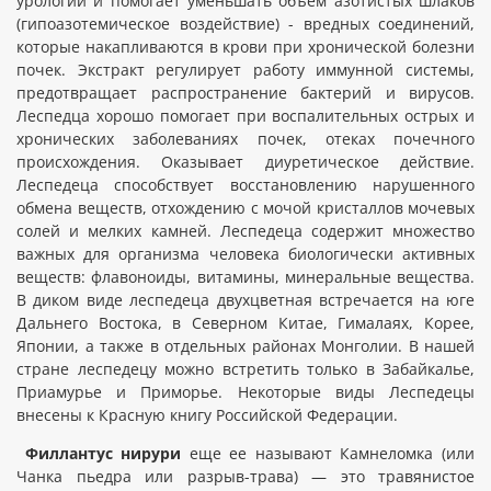
урологии и помогает уменьшать объем азотистых шлаков
(гипоазотемическое воздействие) - вредных соединений,
которые накапливаются в крови при хронической болезни
почек. Экстракт регулирует работу иммунной системы,
предотвращает распространение бактерий и вирусов.
Леспедца хорошо помогает при воспалительных острых и
хронических заболеваниях почек, отеках почечного
происхождения. Оказывает диуретическое действие.
Леспедеца способствует восстановлению нарушенного
обмена веществ, отхождению с мочой кристаллов мочевых
солей и мелких камней. Леспедеца содержит множество
важных для организма человека биологически активных
веществ: флавоноиды, витамины, минеральные вещества.
В диком виде леспедеца двухцветная встречается на юге
Дальнего Востока, в Северном Китае, Гималаях, Корее,
Японии, а также в отдельных районах Монголии. В нашей
стране леспедецу можно встретить только в Забайкалье,
Приамурье и Приморье. Некоторые виды Леспедецы
внесены к Красную книгу Российской Федерации.
Филлантус нирури
еще ее называют Камнеломка (или
Чанка пьедра или разрыв-трава) — это травянистое