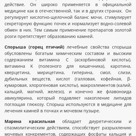
действие. Он широко применяется в официальной
медицине как в отечественной, так и в других странах. Он
регулирует кислотно-щелочной баланс мочи, стимулирует
секреторную функцию почек и нормализует водно-солевой
обмен в них. Тем самым применение препаратов золотой
розги препятствует образованию камней.
Спорыша (горец птичий)
лечебные свойства спорыша
обусловлены богатым химическим составом и высоким
содержанием витамина C (аскорбиновой кислоты),
витамина K (полезного для кишечника), каротина,
кверцетина, мирицетина, гиперина, смол, слизи,
дубильных веществ, кислот (галловая, кофейная, β-
кумаровая, хлорогеновая кислоты), макроэлементов (калий,
кальций, магний, железо), и конечно же флавоноида
авикулярина, который подавляет накопление липидов
поглощая глюкозу. Спорыш используются в медицине для
лечения камней в почках и мочевом пузыре.
Марена красильная
обладает диуретическим и
спазмолитическим действием, способствует разрыхлению
мочевых конкрементов, содержащих фосфаты кальция и